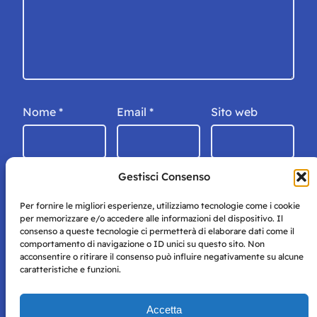
Nome
*
Email
*
Sito web
Gestisci Consenso
Per fornire le migliori esperienze, utilizziamo tecnologie come i cookie
per memorizzare e/o accedere alle informazioni del dispositivo. Il
consenso a queste tecnologie ci permetterà di elaborare dati come il
comportamento di navigazione o ID unici su questo sito. Non
acconsentire o ritirare il consenso può influire negativamente su alcune
caratteristiche e funzioni.
Storie di Napoli è una testata registrata presso il tribunale di
Accetta