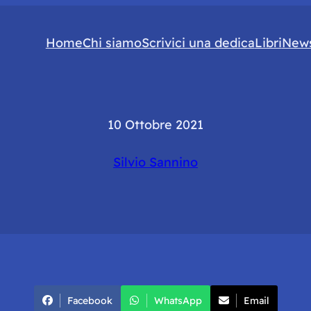
Home
Chi siamo
Scrivici una dedica
Libri
News
10 Ottobre 2021
Silvio Sannino
Facebook
WhatsApp
Email