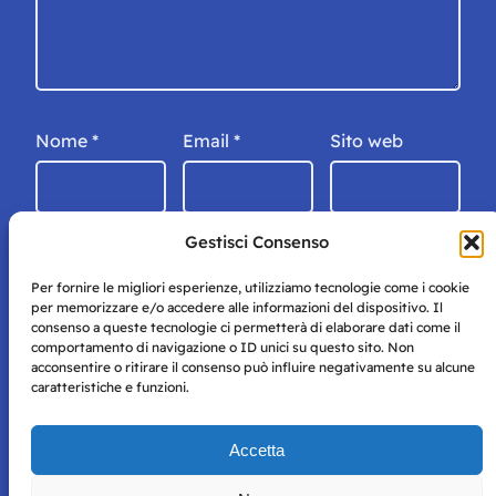
Nome
*
Email
*
Sito web
Gestisci Consenso
Per fornire le migliori esperienze, utilizziamo tecnologie come i cookie
per memorizzare e/o accedere alle informazioni del dispositivo. Il
consenso a queste tecnologie ci permetterà di elaborare dati come il
comportamento di navigazione o ID unici su questo sito. Non
acconsentire o ritirare il consenso può influire negativamente su alcune
caratteristiche e funzioni.
Storie di Napoli è una testata registrata presso il tribunale di
Accetta
Napoli con autorizzazione numero 38 del 25/9/2019.
Tutte le immagini e i contenuti su questo sito sono forniti