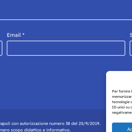
Email
*
Per fornire 
memorizzare
tecnologie 
ID unici su 
negativament
i Napoli con autorizzazione numero 38 del 25/9/2019.
Ac
r mero scopo didattico e informativo.