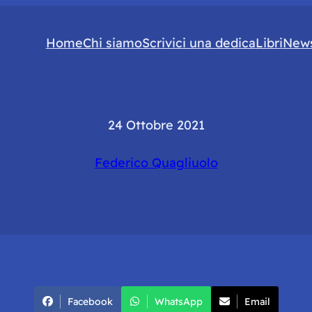
Home
Chi siamo
Scrivici una dedica
Libri
News
24 Ottobre 2021
Federico Quagliuolo
Facebook
WhatsApp
Email