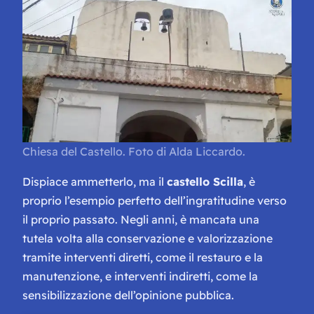
Chiesa del Castello. Foto di Alda Liccardo.
Dispiace ammetterlo, ma il
castello Scilla
, è
proprio l’esempio perfetto dell’ingratitudine verso
il proprio passato. Negli anni, è mancata una
tutela volta alla conservazione e valorizzazione
tramite interventi diretti, come il restauro e la
manutenzione, e interventi indiretti, come la
sensibilizzazione dell’opinione pubblica.