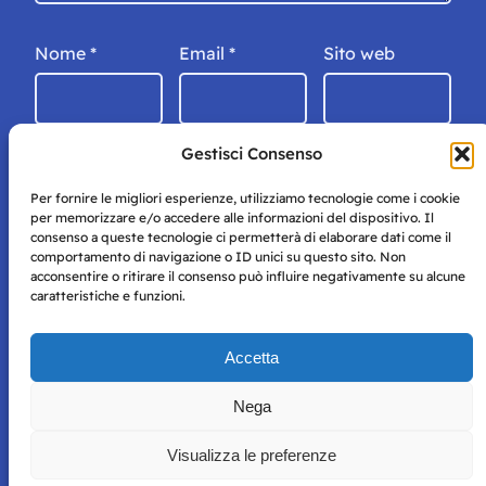
Nome
*
Email
*
Sito web
Gestisci Consenso
Per fornire le migliori esperienze, utilizziamo tecnologie come i cookie
per memorizzare e/o accedere alle informazioni del dispositivo. Il
consenso a queste tecnologie ci permetterà di elaborare dati come il
comportamento di navigazione o ID unici su questo sito. Non
acconsentire o ritirare il consenso può influire negativamente su alcune
caratteristiche e funzioni.
Storie di Napoli è una testata registrata presso il tribunale di
Accetta
Napoli con autorizzazione numero 38 del 25/9/2019.
Tutte le immagini e i contenuti su questo sito sono forniti
Nega
per mero scopo didattico e informativo.
Privacy
Tutti i diritti riservati, ogni tentativo di copia sarà
Policy
Visualizza le preferenze
perseguito secondo i termini di legge. Si nega l’utilizzo delle
informazioni in questo sito web per addestramento AI e