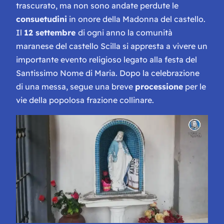
trascurato, ma non sono andate perdute le
consuetudini
in onore della Madonna del castello.
Il
12 settembre
di ogni anno la comunità
maranese del castello Scilla si appresta a vivere un
importante evento religioso legato alla festa del
Santissimo Nome di Maria. Dopo la celebrazione
di una messa, segue una breve
processione
per le
vie della popolosa frazione collinare.