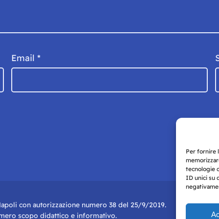
Email
*
Per fornire 
memorizzare
tecnologie 
ID unici su 
negativament
i Napoli con autorizzazione numero 38 del 25/9/2019.
Ac
r mero scopo didattico e informativo.