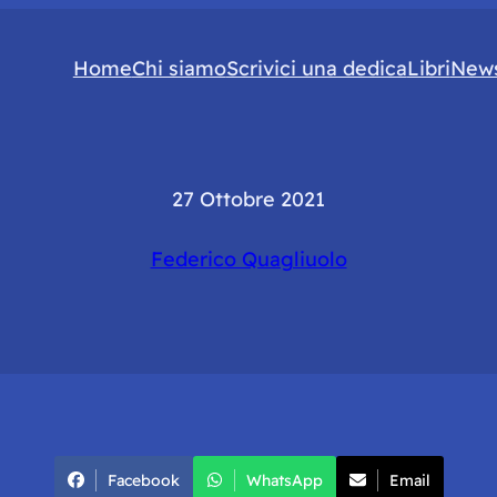
Home
Chi siamo
Scrivici una dedica
Libri
News
27 Ottobre 2021
Federico Quagliuolo
Facebook
WhatsApp
Email