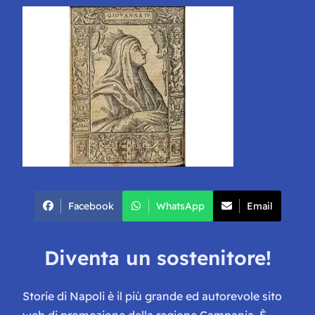
Facebook
WhatsApp
Email
Diventa un sostenitore!
Storie di Napoli è il più grande ed autorevole sito