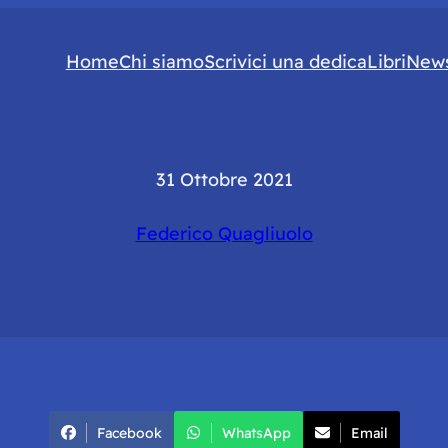
Home
Chi siamo
Scrivici una dedica
Libri
News
31 Ottobre 2021
Federico Quagliuolo
Facebook
WhatsApp
Email