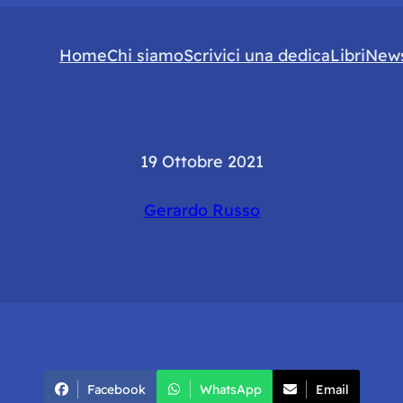
Home
Chi siamo
Scrivici una dedica
Libri
News
19 Ottobre 2021
Gerardo Russo
Facebook
WhatsApp
Email