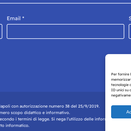
Email
*
Per fornire 
memorizzare
tecnologie 
ID unici su 
negativament
i Napoli con autorizzazione numero 38 del 25/9/2019.
Ac
r mero scopo didattico e informativo.
 secondo i termini di legge. Si nega l’utilizzo delle informazioni in q
to informatico.