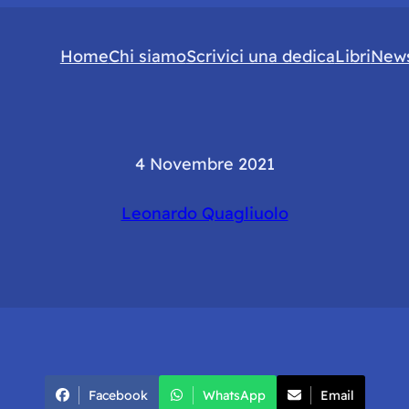
Home
Chi siamo
Scrivici una dedica
Libri
News
4 Novembre 2021
Leonardo Quagliuolo
Facebook
WhatsApp
Email