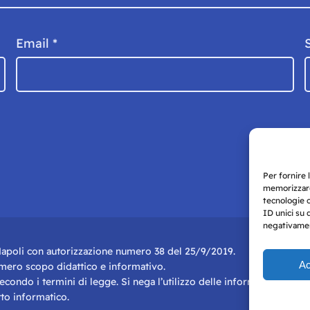
Email
*
Per fornire 
memorizzare
tecnologie 
ID unici su 
negativament
i Napoli con autorizzazione numero 38 del 25/9/2019.
Ac
r mero scopo didattico e informativo.
 secondo i termini di legge. Si nega l’utilizzo delle informazioni in q
to informatico.