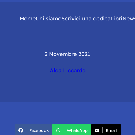
Home
Chi siamo
Scrivici una dedica
Libri
News
3 Novembre 2021
Alda Liccardo
Facebook
WhatsApp
Email