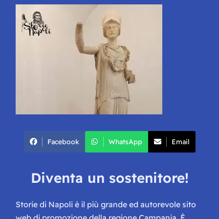
Facebook
WhatsApp
Email
Diventa un sostenitore!
Storie di Napoli è il più grande ed autorevole sito
web di promozione della regione Campania. È