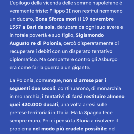
L’epilogo della vicenda delle somme napoletane è
veramente triste: Filippo II non restituì nemmeno
un ducato,
Bona Sforza morì il 19 novembre
1557 a Bari da sola
, derubata da ogni suo avere e
in totale povertà e suo figlio,
Sigismondo
Augusto re di Polonia
, cercò disperatamente di
recuperare i debiti con un disperato tentativo
diplomatico. Ma combattere contro gli Asburgo
era come far la guerra a un gigante.
La Polonia, comunque,
non si arrese per i
seguenti due secoli
: continuarono, di monarchia
in monarchia,
i tentativi di farsi restituire almeno
quei 430.000 ducati
, una volta arresi sulle
pretese territoriali in Italia. Ma la Spagna fece
sempre muro. Poi ci pensò la Storia a risolvere il
problema
nel modo più crudele possibile
: nel