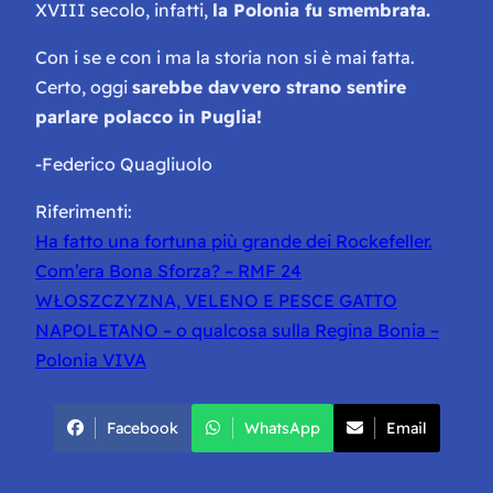
XVIII secolo, infatti,
la Polonia fu smembrata.
Con i se e con i ma la storia non si è mai fatta.
Certo, oggi
sarebbe davvero strano sentire
parlare polacco in Puglia!
-Federico Quagliuolo
Riferimenti:
Ha fatto una fortuna più grande dei Rockefeller.
Com’era Bona Sforza? – RMF 24
WŁOSZCZYZNA, VELENO E PESCE GATTO
NAPOLETANO – o qualcosa sulla Regina Bonia –
Polonia VIVA
Facebook
WhatsApp
Email