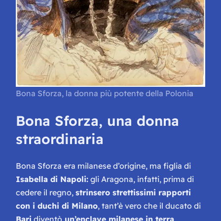
Bona Sforza, la donna più potente della Polonia
Bona Sforza, una donna
straordinaria
Bona Sforza era milanese d’origine, ma figlia di
Isabella di Napoli:
gli Aragona, infatti, prima di
cedere il regno,
strinsero strettissimi rapporti
con i duchi di Milano
, tant’è vero che il ducato di
Bari
diventò
un’enclave milanese in terra