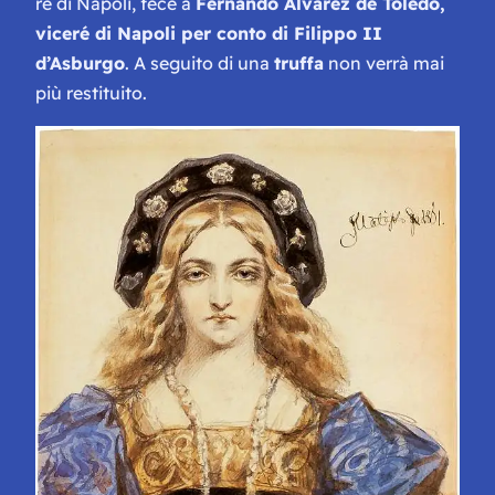
re di Napoli, fece a
Fernando Alvarez de Toledo,
viceré di Napoli per conto di Filippo II
d’Asburgo
. A seguito di una
truffa
non verrà mai
più restituito.