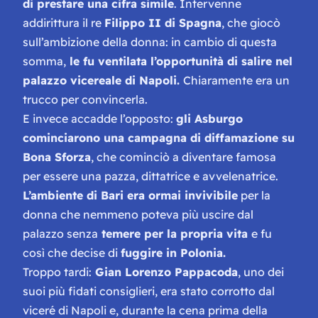
di prestare una cifra simile
. Intervenne
addirittura il re
Filippo II di Spagna
, che giocò
sull’ambizione della donna: in cambio di questa
somma,
le fu ventilata l’opportunità di salire nel
palazzo vicereale di Napoli.
Chiaramente era un
trucco per convincerla.
E invece accadde l’opposto:
gli Asburgo
cominciarono una campagna di diffamazione su
Bona Sforza
, che cominciò a diventare famosa
per essere una pazza, dittatrice e avvelenatrice.
L’ambiente di Bari era ormai invivibile
per la
donna che nemmeno poteva più uscire dal
palazzo senza
temere per la propria vita
e fu
così che decise di
fuggire in Polonia.
Troppo tardi:
Gian Lorenzo Pappacoda
, uno dei
suoi più fidati consiglieri, era stato corrotto dal
viceré di Napoli e, durante la cena prima della