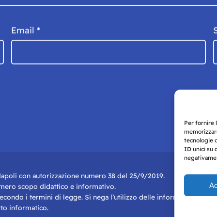
Email
*
Per fornire 
memorizzare
tecnologie 
ID unici su 
negativament
i Napoli con autorizzazione numero 38 del 25/9/2019.
Ac
r mero scopo didattico e informativo.
 secondo i termini di legge. Si nega l’utilizzo delle informazioni in q
to informatico.