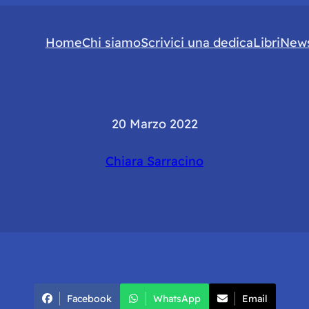
Home
Chi siamo
Scrivici una dedica
Libri
News
20 Marzo 2022
Chiara Sarracino
Facebook
WhatsApp
Email