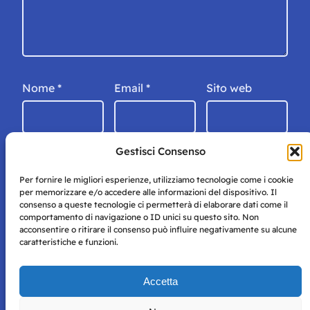
Nome
*
Email
*
Sito web
Gestisci Consenso
Per fornire le migliori esperienze, utilizziamo tecnologie come i cookie
per memorizzare e/o accedere alle informazioni del dispositivo. Il
consenso a queste tecnologie ci permetterà di elaborare dati come il
comportamento di navigazione o ID unici su questo sito. Non
acconsentire o ritirare il consenso può influire negativamente su alcune
caratteristiche e funzioni.
Storie di Napoli è una testata registrata presso il tribunale di
Accetta
Napoli con autorizzazione numero 38 del 25/9/2019.
Tutte le immagini e i contenuti su questo sito sono forniti