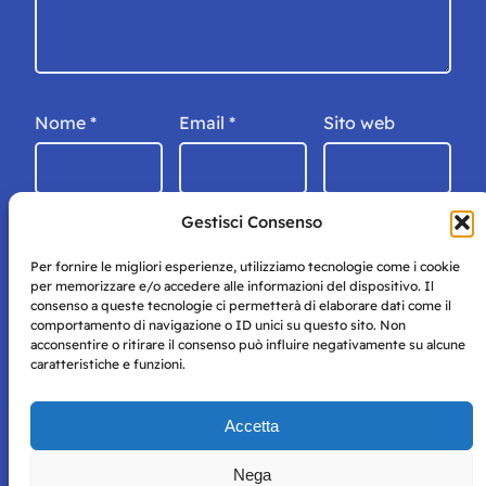
Nome
*
Email
*
Sito web
Gestisci Consenso
Per fornire le migliori esperienze, utilizziamo tecnologie come i cookie
per memorizzare e/o accedere alle informazioni del dispositivo. Il
consenso a queste tecnologie ci permetterà di elaborare dati come il
comportamento di navigazione o ID unici su questo sito. Non
acconsentire o ritirare il consenso può influire negativamente su alcune
caratteristiche e funzioni.
Storie di Napoli è una testata registrata presso il tribunale di
Accetta
Napoli con autorizzazione numero 38 del 25/9/2019.
Tutte le immagini e i contenuti su questo sito sono forniti
Nega
per mero scopo didattico e informativo.
Privacy