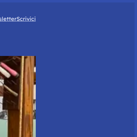
letter
Scrivici