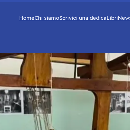
Home
Chi siamo
Scrivici una dedica
Libri
News