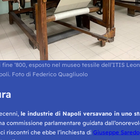
i fine ‘800, esposto nel museo tessile dell’ITIS Leo
poli. Foto di Federico Quagliuolo
ura
 decenni,
le industrie di Napoli versavano in uno st
 una commissione parlamentare guidata dall’onorevole
i riscontri che ebbe l’inchiesta di
Giuseppe Saredo