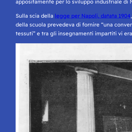
appositamente per lo sviluppo industriale di 
Sulla scia della
legge per Napoli, datata 1904
della scuola prevedeva di fornire “
una conveni
tessuti
” e tra gli insegnamenti impartiti vi er