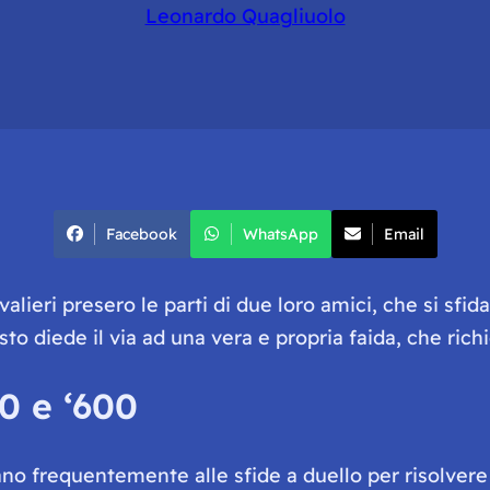
Leonardo Quagliuolo
Facebook
WhatsApp
Email
alieri presero le parti di due loro amici, che si sf
to diede il via ad una vera e propria faida, che richi
00 e ‘600
vano frequentemente alle sfide a duello per risolver