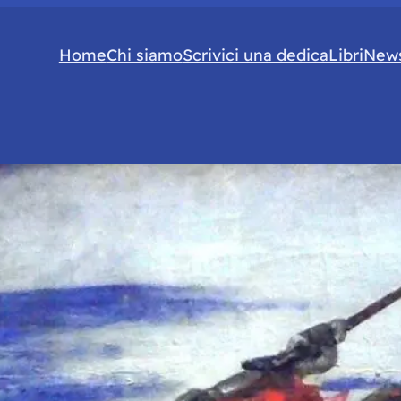
Home
Chi siamo
Scrivici una dedica
Libri
News