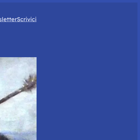
letter
Scrivici