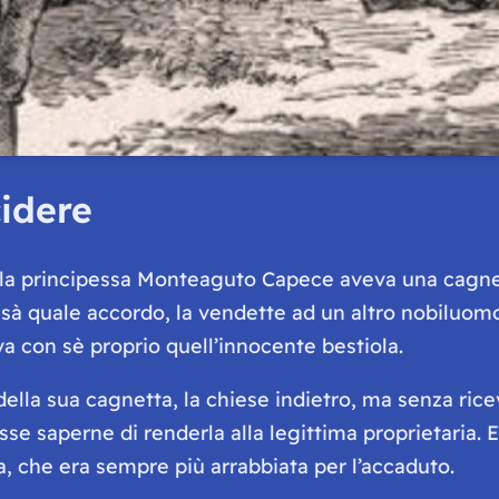
cidere
: la principessa Monteaguto Capece aveva una cagnet
issà quale accordo, la vendette ad un altro nobilu
a con sè proprio quell’innocente bestiola.
ella sua cagnetta, la chiese indietro, ma senza rice
e saperne di renderla alla legittima proprietaria. E n
a, che era sempre più arrabbiata per l’accaduto.