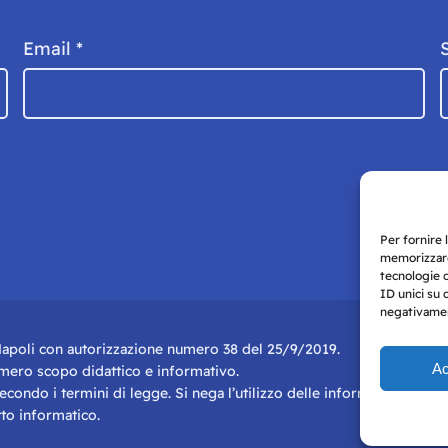
Email
*
Per fornire 
memorizzare
tecnologie 
ID unici su 
negativament
i Napoli con autorizzazione numero 38 del 25/9/2019.
Ac
r mero scopo didattico e informativo.
 secondo i termini di legge. Si nega l’utilizzo delle informazioni in q
to informatico.