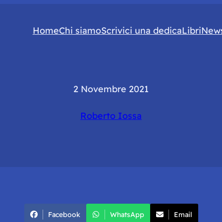
Home
Chi siamo
Scrivici una dedica
Libri
News
2 Novembre 2021
Roberto Iossa
Facebook
WhatsApp
Email