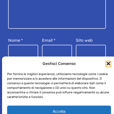
Nome
*
Email
*
Sito web
Gestisci Consenso
Per fornire le migliori esperienze, utilizziamo tecnologie come i cookie
per memorizzare e/o accedere alle informazioni del dispositivo. Il
consenso a queste tecnologie ci permetterà di elaborare dati come il
comportamento di navigazione o ID unici su questo sito. Non
acconsentire o ritirare il consenso può influire negativamente su alcune
caratteristiche e funzioni.
Storie di Napoli è una testata registrata presso il tribunale di
Accetta