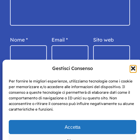
Nome
*
Email
*
Sito web
Gestisci Consenso
Per fornire le migliori esperienze, utilizziamo tecnologie come i cookie
per memorizzare e/o accedere alle informazioni del dispositivo. Il
consenso a queste tecnologie ci permetterà di elaborare dati come il
comportamento di navigazione o ID unici su questo sito. Non
acconsentire o ritirare il consenso può influire negativamente su alcune
caratteristiche e funzioni.
Storie di Napoli è una testata registrata presso il tribunale di
Accetta
Napoli con autorizzazione numero 38 del 25/9/2019.
Tutte le immagini e i contenuti su questo sito sono forniti