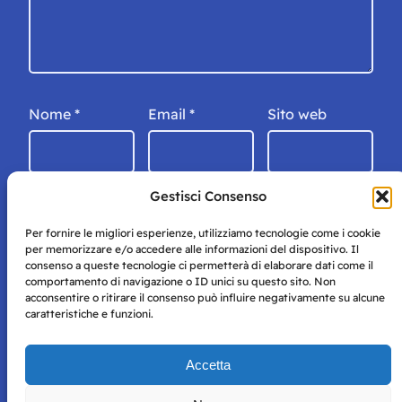
Nome
*
Email
*
Sito web
Gestisci Consenso
Per fornire le migliori esperienze, utilizziamo tecnologie come i cookie
per memorizzare e/o accedere alle informazioni del dispositivo. Il
consenso a queste tecnologie ci permetterà di elaborare dati come il
comportamento di navigazione o ID unici su questo sito. Non
acconsentire o ritirare il consenso può influire negativamente su alcune
caratteristiche e funzioni.
Storie di Napoli è una testata registrata presso il tribunale di
Accetta
Napoli con autorizzazione numero 38 del 25/9/2019.
Tutte le immagini e i contenuti su questo sito sono forniti