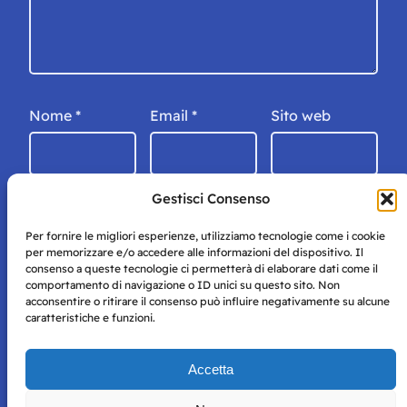
Nome
*
Email
*
Sito web
Gestisci Consenso
Per fornire le migliori esperienze, utilizziamo tecnologie come i cookie
per memorizzare e/o accedere alle informazioni del dispositivo. Il
consenso a queste tecnologie ci permetterà di elaborare dati come il
comportamento di navigazione o ID unici su questo sito. Non
acconsentire o ritirare il consenso può influire negativamente su alcune
caratteristiche e funzioni.
Storie di Napoli è una testata registrata presso il tribunale di
Accetta
Napoli con autorizzazione numero 38 del 25/9/2019.
Tutte le immagini e i contenuti su questo sito sono forniti