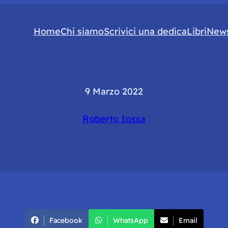
Home
Chi siamo
Scrivici una dedica
Libri
News
9 Marzo 2022
Roberto Iossa
Facebook
WhatsApp
Email