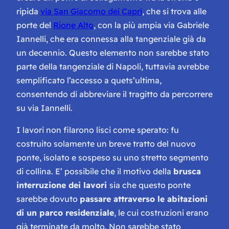
ripida
via San Giacomo dei Capri
, che si trova alle
porte del
Rione Alto
, con la più ampia via Gabriele
Iannelli, che era connessa alla tangenziale già da
un decennio. Questo elemento non sarebbe stato
parte della tangenziale di Napoli, tuttavia avrebbe
semplificato l’accesso a quets’ultima,
consentendo di abbreviare il tragitto da percorrere
su via Iannelli.
I lavori non filarono lisci come sperato: fu
costruito solamente un breve tratto del nuovo
ponte, isolato e sospeso su uno stretto segmento
di collina. E’ possibile che il motivo della
brusca
interruzione dei lavori
sia che questo ponte
sarebbe dovuto
passare attraverso le abitazioni
di un parco residenziale
, le cui costruzioni erano
già terminate da molto. Non sarebbe stato