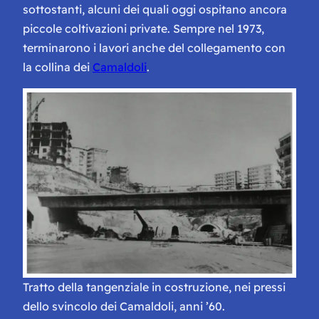
sottostanti, alcuni dei quali oggi ospitano ancora
piccole coltivazioni private. Sempre nel 1973,
terminarono i lavori anche del collegamento con
la collina dei
Camaldoli
.
Tratto della tangenziale in costruzione, nei pressi
dello svincolo dei Camaldoli, anni ’60.