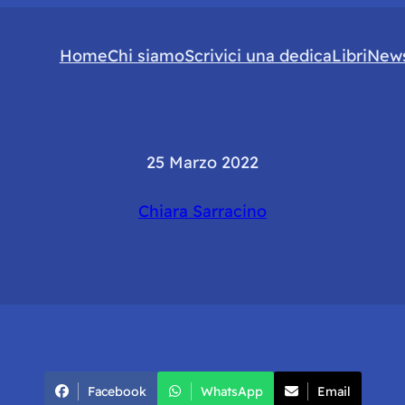
Home
Chi siamo
Scrivici una dedica
Libri
News
25 Marzo 2022
Chiara Sarracino
Facebook
WhatsApp
Email