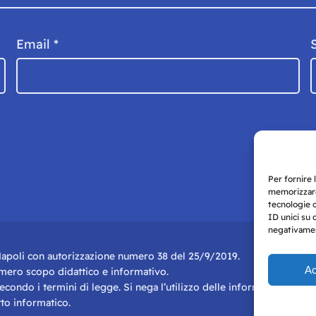
Email
*
Per fornire 
memorizzare
tecnologie 
ID unici su 
negativament
i Napoli con autorizzazione numero 38 del 25/9/2019.
Ac
r mero scopo didattico e informativo.
 secondo i termini di legge. Si nega l’utilizzo delle informazioni in q
to informatico.