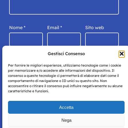
Nome
*
Email
*
Sito web
Gestisci Consenso
Per fornire le migliori esperienze, utilizziamo tecnologie come i cookie
per memorizzare e/o accedere alle informazioni del dispositivo. Il
consenso a queste tecnologie ci permetterà di elaborare dati come il
comportamento di navigazione o ID unici su questo sito. Non
acconsentire o ritirare il consenso può influire negativamente su alcune
caratteristiche e funzioni.
Storie di Napoli è una testata registrata presso il tribunale di
Accetta
Napoli con autorizzazione numero 38 del 25/9/2019.
Tutte le immagini e i contenuti su questo sito sono forniti
Nega
per mero scopo didattico e informativo.
Privacy
Tutti i diritti riservati, ogni tentativo di copia sarà
Policy