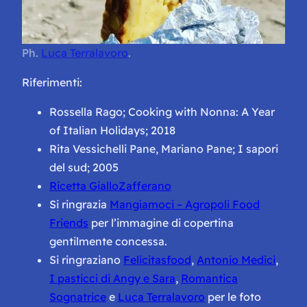
Ph.
Luca Terralavoro
.
Riferimenti:
Rossella Rago; Cooking with Nonna: A Year
of Italian Holidays; 2018
Rita Vessichelli Pane, Mariano Pane; I sapori
del sud; 2005
Ricetta GialloZafferano
Si ringrazia
Mangiamoci – Agropoli Food
Friends
per l’immagine di copertina
gentilmente concessa.
Si ringraziano
Felicitasfood
,
Antonio Medici
,
I pasticci di Angy e Sara
,
Romantica
Sognatrice
e
Luca Terralavoro
per le foto