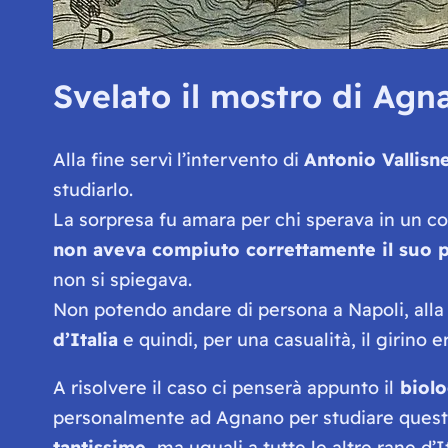
Svelato il mostro di Agn
Alla fine servì l’intervento di
Antonio Vallisne
studiarlo.
La sorpresa fu amara per chi sperava in un colp
non aveva compiuto correttamente il suo p
non si spiegava.
Non potendo andare di persona a Napoli, alla
d’Italia
e quindi, per una casualità, il girino 
A risolvere il caso ci penserà appunto il
biol
personalmente ad Agnano per studiare ques
tantissime,
ma uguali a tutte le altre rane d