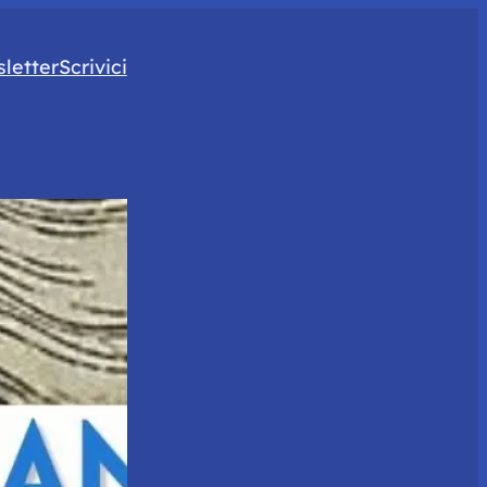
letter
Scrivici