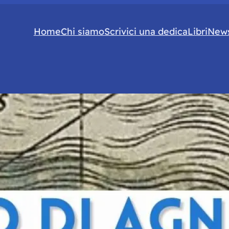
Home
Chi siamo
Scrivici una dedica
Libri
News