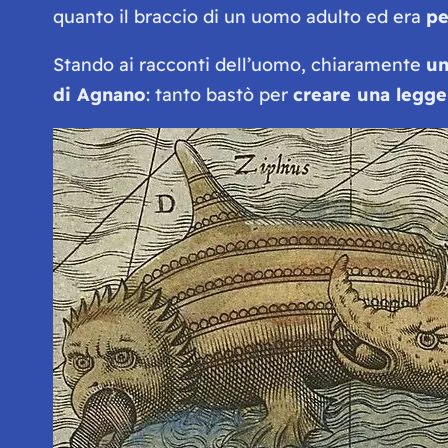
quanto il braccio di un uomo adulto ed era
pe
Stando ai racconti dell’uomo, chiaramente
un
di Agnano
: tanto bastò per
creare una leggen