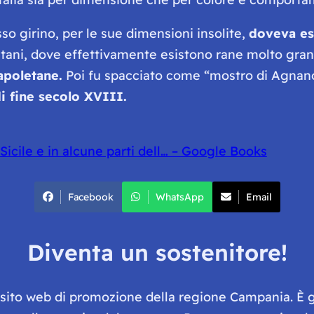
so girino, per le sue dimensioni insolite,
doveva es
ntani, dove effettivamente esistono rane molto gra
apoletane.
Poi fu spacciato come “mostro di Agnano
di fine secolo XVIII.
Sicile e in alcune parti dell… – Google Books
Facebook
WhatsApp
Email
Diventa un sostenitore!
e sito web di promozione della regione Campania. È 