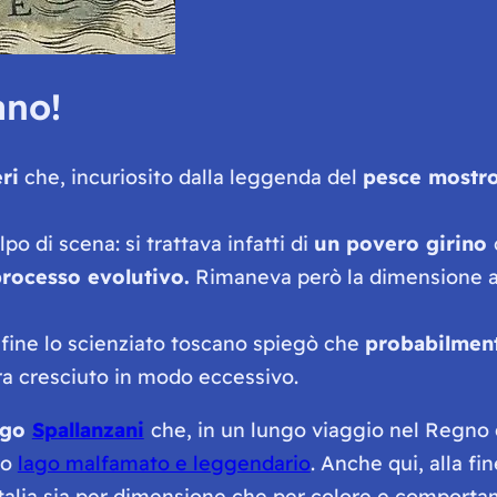
ano!
ri
che, incuriosito dalla leggenda del
pesce mostro
o di scena: si trattava infatti di
un povero girino
rocesso evolutivo.
Rimaneva però la dimensione ab
 fine lo scienziato toscano spiegò che
probabilment
era cresciuto in modo eccessivo.
ogo
Spallanzani
che, in un lungo viaggio nel Regno d
to
lago malfamato e leggendario
. Anche qui, alla f
’Italia sia per dimensione che per colore e comport