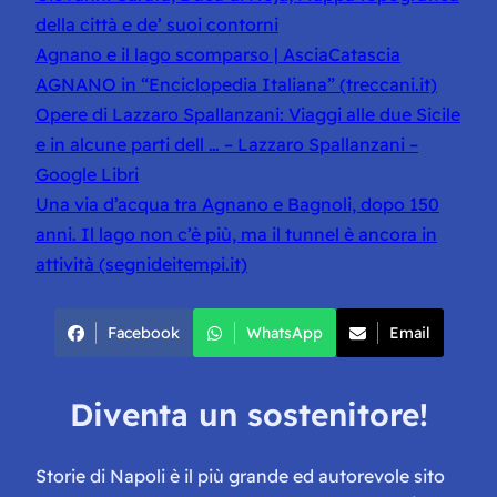
della città e de’ suoi contorni
Agnano e il lago scomparso | AsciaCatascia
AGNANO in “Enciclopedia Italiana” (treccani.it)
Opere di Lazzaro Spallanzani: Viaggi alle due Sicile
e in alcune parti dell … – Lazzaro Spallanzani –
Google Libri
Una via d’acqua tra Agnano e Bagnoli, dopo 150
anni. Il lago non c’è più, ma il tunnel è ancora in
attività (segnideitempi.it)
Facebook
WhatsApp
Email
Diventa un sostenitore!
Storie di Napoli è il più grande ed autorevole sito