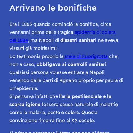
Arrivano le bonifiche
Era il 1865 quando cominciò la bonifica, circa
vent’anni prima della tragica
epidemia di colera
del 1884
, ma Napoli di
disastri sanitari
ne aveva
vissuti già moltissimi.
Lo testimonia proprio la
stele di Fuorigrotta
che,
non a caso,
obbligava ai controlli sanitari
qualsiasi persona volesse entrare a Napoli
venendo dalle parti di Agnano proprio per paura di
un’epidemia.
Si pensava infatti che
l’aria pestilenziale e la
scarsa igiene
fossero causa naturale di malattie
come la malaria, peste e colera. Questa
convinzione rimarrà fino al XX secolo.
Il primo a sostenere il fatto che
non ci fosse