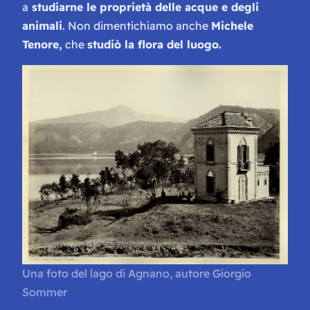
a
studiarne le proprietà delle acque e degli
animali
. Non dimentichiamo anche
Michele
Tenore,
che
studiò la flora del luogo.
Una foto del lago di Agnano, autore Giorgio
Sommer