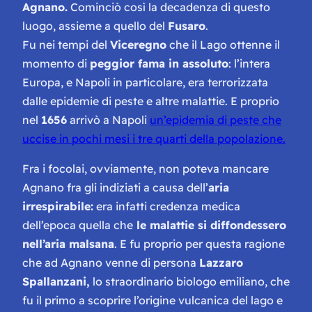
Agnano.
Cominciò così la decadenza di questo
luogo, assieme a quello del
Fusaro
.
Fu nei tempi del
Viceregno
che il Lago ottenne il
momento di
peggior fama in assoluto
: l’intera
Europa, e Napoli in particolare, era terrorizzata
dalle epidemie di peste e altre malattie. E proprio
nel
1656
arrivò a Napoli
un’epidemia di peste che
uccise in pochi mesi i tre quarti della popolazione.
Fra i focolai, ovviamente, non poteva mancare
Agnano fra gli indiziati a causa dell’
aria
irrespirabile:
era infatti credenza medica
dell’epoca quella che
le malattie si diffondessero
nell’aria malsana
. E fu proprio per questa ragione
che ad Agnano venne di persona
Lazzaro
Spallanzani,
lo straordinario biologo emiliano, che
fu il primo a scoprire l’origine vulcanica del lago e