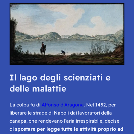
Il lago degli scienziati e
delle malattie
La colpa fu di
Alfonso d’Aragona
. Nel 1452, per
liberare le strade di Napoli dai lavoratori della
canapa, che rendevano l’aria irrespirabile, decise
di
spostare per legge tutte le attività proprio ad