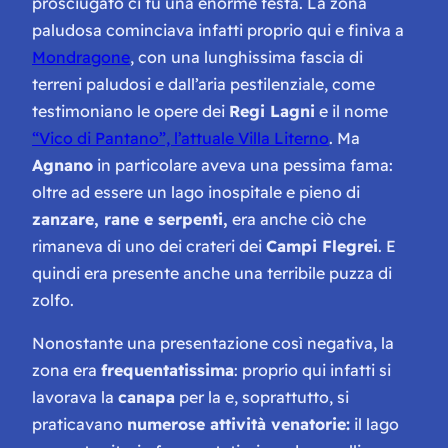
prosciugato ci fu una enorme festa. La zona
paludosa cominciava infatti proprio qui e finiva a
Mondragone
, con una lunghissima fascia di
terreni paludosi e dall’aria pestilenziale, come
testimoniano le opere dei
Regi Lagni
e il nome
“Vico di Pantano”, l’attuale Villa Literno
. Ma
Agnano
in particolare aveva una pessima fama:
oltre ad essere un lago inospitale e pieno di
zanzare, rane e serpenti,
era anche ciò che
rimaneva di uno dei crateri dei
Campi Flegrei
. E
quindi era presente anche una terribile puzza di
zolfo.
Nonostante una presentazione così negativa, la
zona era
frequentatissima
: proprio qui infatti si
lavorava la
canapa
per la e, soprattutto, si
praticavano
numerose attività venatorie:
il lago