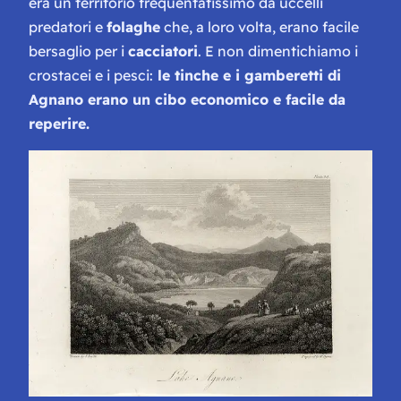
era un territorio frequentatissimo da uccelli
predatori e
folaghe
che, a loro volta, erano facile
bersaglio per i
cacciatori
. E non dimentichiamo i
crostacei e i pesci:
le tinche e i gamberetti di
Agnano erano un cibo economico e facile da
reperire.