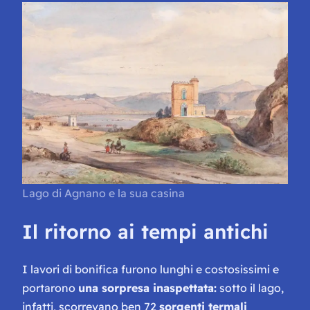
Lago di Agnano e la sua casina
Il ritorno ai tempi antichi
I lavori di bonifica furono lunghi e costosissimi e
portarono
una sorpresa inaspettata:
sotto il lago,
infatti, scorrevano ben 72
sorgenti termali