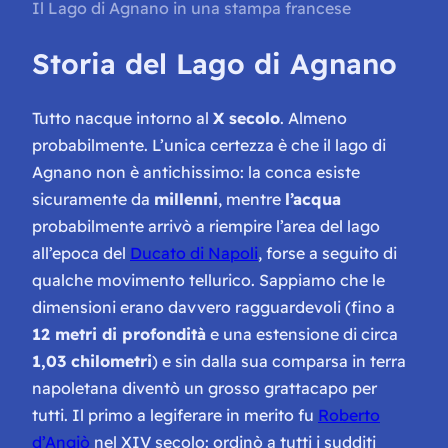
Il Lago di Agnano in una stampa francese
Storia del Lago di Agnano
Tutto nacque intorno al
X secolo
. Almeno
probabilmente. L’unica certezza è che il lago di
Agnano non è antichissimo: la conca esiste
sicuramente da
millenni
, mentre
l’acqua
probabilmente arrivò a riempire l’area del lago
all’epoca del
Ducato di Napoli
, forse a seguito di
qualche movimento tellurico. Sappiamo che le
dimensioni erano davvero ragguardevoli (fino a
12 metri di profondità
e una estensione di circa
1,03 chilometri
) e sin dalla sua comparsa in terra
napoletana diventò un grosso grattacapo per
tutti. Il primo a legiferare in merito fu
Roberto
d’Angiò
nel XIV secolo: ordinò a tutti i sudditi