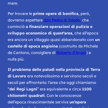
mare.
Per trovare le
prime opere di bonifica,
però,
dovremo aspettare
don Pedro di Toledo,
che
cominciò
a finanziare operazioni di pulizia e
sviluppo economico di quest’area,
che all’epoca
era ancora un villaggio quasi abbandonato con
un
castello di epoca angioina
(costruito da Michele
de Cantono, consigliere di
Roberto d’Angiò
) e
nulla più.
Il problema delle paludi nella provincia di Terra
di Lavoro
era notevolissimo e servirono secoli e
secoli per affrontarlo: l’area che oggi chiamiamo
“
dei Regi Lagni
” era equivalente a circa
1100
chilometri quadrati
. Con le conoscenze
dell’epoca rinascimentale serviva
un’opera