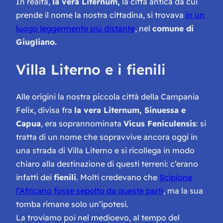
In realtà,
la vera Liternum,
la città antica da cui
prende il nome la nostra cittadina, si trovava
in un
luogo leggermente più distante
, nel
comune di
Giugliano.
Villa Literno e i fienili
Alle origini la nostra piccola città della Campania
Felix, divisa fra
la vera Liternum, Sinuessa e
Capua
, era soprannominata
Vicus Feniculensis
: si
tratta di un nome che sopravvive ancora oggi in
una strada di Villa Literno e si ricollega in modo
chiaro alla destinazione di questi terreni: c’erano
infatti dei
fienili
. Molti credevano che
Scipione
l’Africano fosse sepolto da queste parti
, ma la sua
tomba rimane solo un’ipotesi.
La troviamo poi nel medioevo, al tempo del