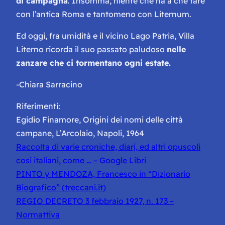
di campagna
. Insomma, niente che ha a che fare
con l’antica Roma e tantomeno con Liternum.
Ed oggi, fra umidità e il vicino Lago Patria, Villa
Literno ricorda il suo passato paludoso
nelle
zanzare che ci tormentano ogni estate.
-Chiara Sarracino
Riferimenti:
Egidio Finamore, Origini dei nomi delle città
campane, L’Arcolaio, Napoli, 1964
Raccolta di varie croniche, diarj, ed altri opuscoli
cosi italiani, come … – Google Libri
PINTO y MENDOZA, Francesco in “Dizionario
Biografico” (treccani.it)
REGIO DECRETO 3 febbraio 1927, n. 173 –
Normattiva