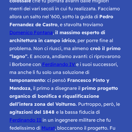
colossale
che fu portata avanti dalle migliori
menti dei vari secoli in cui fu realizzata. Facciamo
allora un salto nel ‘600, sotto la guida di
Pedro
Fernandez de Castro
, e stavolta troviamo
Domenico Fontana
,
il massimo esperto di
architettura in campo idrico
, per porre fine al
problema. Non ci riuscì, ma almeno
creò il primo
“lagno”.
E ancora, andiamo avanti: ci riprovarono
i Borbone con
Ferdinando IV
e i suoi successori,
ma anche lì fu solo una soluzione di
tamponamento
: ci pensò
Francesco Pinto y
Mendoza,
il primo a disegnare il
primo progetto
organico di bonifica e riqualificazione
dell’intera zona del Volturno.
Purtroppo, però, le
agitazioni del 1848
e la bassa fiducia di
Ferdinando II
in un ingegnere militare che fu
fedelissimo di
Murat
, bloccarono il progetto. Fu