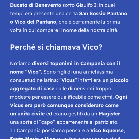
Ducato di Benevento
sotto Gisulfo I: in quei
tempi era presente una certa
San Sossio Pantano
o Vico del Pantano
, che è certamente la prima
volta in cui compare il nome della nostra città.
Perché si chiamava Vico?
Notiamo
diversi toponimi in Campania con il
nome “Vico”.
Sono figli di una antichissima
consuetudine latina: “
Vicus
” infatti era
un piccolo
aggregato di case
dalle dimensioni troppo
modeste per essere qualificabile come città.
Ogni
Vicus era però comunque considerato come
un’unità civile
ed erano gestiti da un
Magister
,
una sorta di “capo” appartenente al patriziato.
In Campania possiamo pensare a
Vico Equense,
Santa Maria a Vico
e, se fosse sopravvissuto il