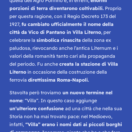
quella dell’Agro Pontino e, in effetti,
enormi
porzioni di terra diventarono coltivabili.
Proprio
per questa ragione, con il Regio Decreto 173 del
1927,
fu cambiato ufficialmente il nome della
città da Vico di Pantano in Villa Literno
, per
celebrare la
simbolica rinascita
della zona ex
paludosa, rievocando anche l’antica Liternum e i
valori della romanità tanto cari alla propaganda
del periodo. Fu anche
creata la stazione di Villa
Literno
in occasione della costruzione della
ferrovia
direttissima Roma-Napoli.
Stavolta però troviamo
un nuovo termine nel
nome
: “
Villa
“. In questo caso aggiunge
un’ulteriore confusione
ad una città che nella sua
Storia non ha mai trovato pace: nel Medioevo,
infatti,
“Villa” erano i nomi dati ai piccoli borghi