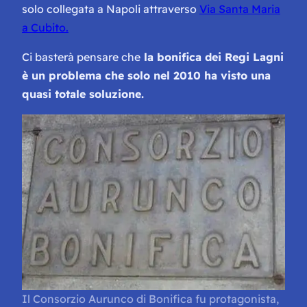
solo collegata a Napoli attraverso
Via Santa Maria
a Cubito.
Ci basterà pensare che
la bonifica dei Regi Lagni
è un problema che solo nel 2010 ha visto una
quasi totale soluzione.
Il Consorzio Aurunco di Bonifica fu protagonista,