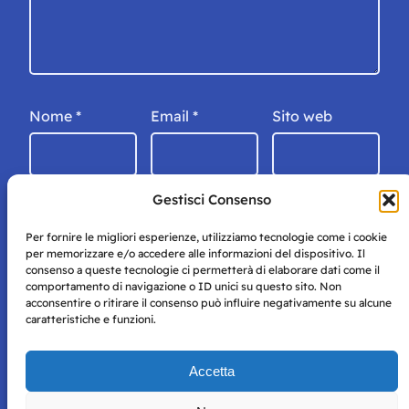
Nome
*
Email
*
Sito web
Gestisci Consenso
Per fornire le migliori esperienze, utilizziamo tecnologie come i cookie
per memorizzare e/o accedere alle informazioni del dispositivo. Il
consenso a queste tecnologie ci permetterà di elaborare dati come il
comportamento di navigazione o ID unici su questo sito. Non
acconsentire o ritirare il consenso può influire negativamente su alcune
caratteristiche e funzioni.
Storie di Napoli è una testata registrata presso il tribunale di
Accetta
Napoli con autorizzazione numero 38 del 25/9/2019.
Tutte le immagini e i contenuti su questo sito sono forniti