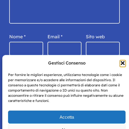
Nome
*
Email
*
Sito web
Gestisci Consenso
Per fornire le migliori esperienze, utilizziamo tecnologie come i cookie
per memorizzare e/o accedere alle informazioni del dispositivo. Il
consenso a queste tecnologie ci permetterà di elaborare dati come il
comportamento di navigazione o ID unici su questo sito. Non
acconsentire o ritirare il consenso può influire negativamente su alcune
caratteristiche e funzioni.
Storie di Napoli è una testata registrata presso il tribunale di
Accetta
Napoli con autorizzazione numero 38 del 25/9/2019.
Tutte le immagini e i contenuti su questo sito sono forniti