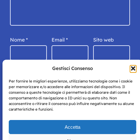
Nome
*
Email
*
Sito web
Gestisci Consenso
Per fornire le migliori esperienze, utilizziamo tecnologie come i cookie
per memorizzare e/o accedere alle informazioni del dispositivo. Il
consenso a queste tecnologie ci permetterà di elaborare dati come il
comportamento di navigazione o ID unici su questo sito. Non
acconsentire o ritirare il consenso può influire negativamente su alcune
caratteristiche e funzioni.
Storie di Napoli è una testata registrata presso il tribunale di
Accetta
Napoli con autorizzazione numero 38 del 25/9/2019.
Tutte le immagini e i contenuti su questo sito sono forniti