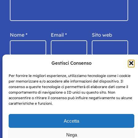
Nome
*
Email
*
Sito web
Gestisci Consenso
Per fornire le migliori esperienze, utilizziamo tecnologie come i cookie
per memorizzare e/o accedere alle informazioni del dispositivo. Il
consenso a queste tecnologie ci permetterà di elaborare dati come il
comportamento di navigazione o ID unici su questo sito. Non
acconsentire o ritirare il consenso può influire negativamente su alcune
caratteristiche e funzioni.
Storie di Napoli è una testata registrata presso il tribunale di
Accetta
Napoli con autorizzazione numero 38 del 25/9/2019.
Tutte le immagini e i contenuti su questo sito sono forniti
Nega
per mero scopo didattico e informativo.
Privacy