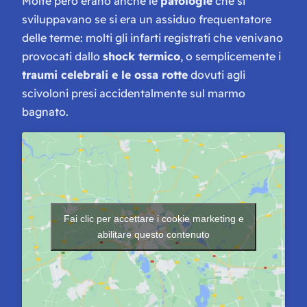
Molte però erano anche le
patologie
che si
sviluppavano se si era un assiduo frequentatore
delle terme: molti gli infarti registrati che venivano
provocati dallo
shock termico
, o semplicemente i
traumi celebrali e le ossa rotte
dovuti agli
scivoloni presi accidentalmente sul marmo
bagnato.
Fai clic per accettare i cookie marketing e
abilitare questo contenuto