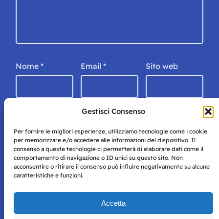
Nome
*
Email
*
Sito web
Gestisci Consenso
Per fornire le migliori esperienze, utilizziamo tecnologie come i cookie
per memorizzare e/o accedere alle informazioni del dispositivo. Il
consenso a queste tecnologie ci permetterà di elaborare dati come il
comportamento di navigazione o ID unici su questo sito. Non
acconsentire o ritirare il consenso può influire negativamente su alcune
caratteristiche e funzioni.
Storie di Napoli è una testata registrata presso il tribunale di
Accetta
Napoli con autorizzazione numero 38 del 25/9/2019.
Tutte le immagini e i contenuti su questo sito sono forniti