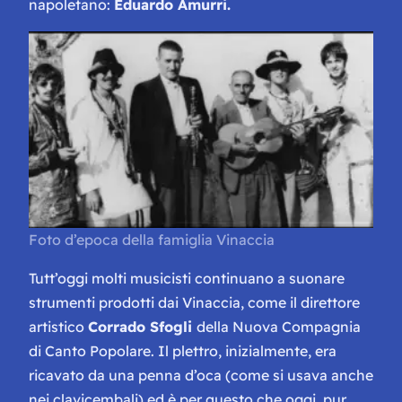
napoletano:
Eduardo Amurri.
Foto d’epoca della famiglia Vinaccia
Tutt’oggi molti musicisti continuano a suonare
strumenti prodotti dai Vinaccia, come il direttore
artistico
Corrado Sfogli
della
Nuova Compagnia
di Canto Popolare.
Il plettro, inizialmente, era
ricavato da una penna d’oca (come si usava anche
nei clavicembali) ed è per questo che oggi, pur