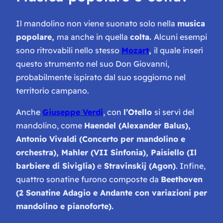
Il mandolino non viene suonato solo nella
musica
popolare,
ma anche in quella
colta.
Alcuni esempi
sono ritrovabili nello stesso
Mozart
,
il quale inserì
questo strumento nel suo
Don Giovanni,
probabilmente ispirato dal suo soggiorno nel
territorio campano.
Anche
Giuseppe Verdi
, con
l’Otello
si servì del
mandolino, come
Haendel (
Alexander Balus
),
Antonio Vivaldi (
Concerto per mandolino e
orchestra
), Mahler (
VII Sinfonia
), Paisiello (
Il
barbiere di Siviglia
)
e
Stravinskij (
Agon
)
. Infine,
quattro sonatine furono composte da
Beethoven
(2 Sonatine
Adagio
e
Andante
con variazioni per
mandolino e pianoforte).