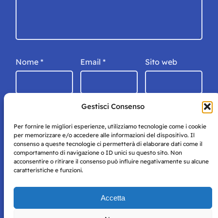
Nome
*
Email
*
Sito web
Gestisci Consenso
Per fornire le migliori esperienze, utilizziamo tecnologie come i cookie
per memorizzare e/o accedere alle informazioni del dispositivo. Il
consenso a queste tecnologie ci permetterà di elaborare dati come il
comportamento di navigazione o ID unici su questo sito. Non
acconsentire o ritirare il consenso può influire negativamente su alcune
caratteristiche e funzioni.
Storie di Napoli è una testata registrata presso il tribunale di
Accetta
Napoli con autorizzazione numero 38 del 25/9/2019.
Tutte le immagini e i contenuti su questo sito sono forniti