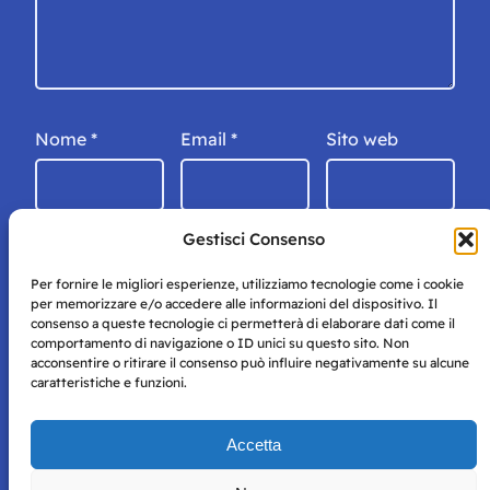
Nome
*
Email
*
Sito web
Gestisci Consenso
Per fornire le migliori esperienze, utilizziamo tecnologie come i cookie
per memorizzare e/o accedere alle informazioni del dispositivo. Il
consenso a queste tecnologie ci permetterà di elaborare dati come il
comportamento di navigazione o ID unici su questo sito. Non
acconsentire o ritirare il consenso può influire negativamente su alcune
caratteristiche e funzioni.
Storie di Napoli è una testata registrata presso il tribunale di
Accetta
Napoli con autorizzazione numero 38 del 25/9/2019.
Tutte le immagini e i contenuti su questo sito sono forniti