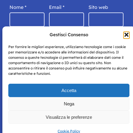
Nome
*
Email
*
Sito web
Gestisci Consenso
Per fornire le migliori esperienze, utilizziamo tecnologie come i cookie
per memorizzare e/o accedere alle informazioni del dispositivo. Il
consenso a queste tecnologie ci permetterà di elaborare dati come il
comportamento di navigazione o ID unici su questo sito. Non
acconsentire o ritirare il consenso può influire negativamente su alcune
caratteristiche e funzioni.
Storie di Napoli è una testata registrata presso il tribunale di
Accetta
Napoli con autorizzazione numero 38 del 25/9/2019.
Tutte le immagini e i contenuti su questo sito sono forniti
Nega
per mero scopo didattico e informativo.
Privacy
Tutti i diritti riservati, ogni tentativo di copia sarà
Policy
Visualizza le preferenze
perseguito secondo i termini di legge. Si nega l’utilizzo delle
informazioni in questo sito web per addestramento AI e
qualsiasi altro tipo di prodotto informatico.
Cookie Policy