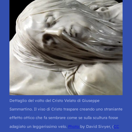
Dettaglio del volto del Cristo Velato di Giuseppe
Sammartino. Il viso di Cristo traspare creando uno straniante
effetto ottico che fa sembrare come se sulla scultura fosse
adagiato un leggerissimo velo.
Photo
by David Sivyer, (
CC