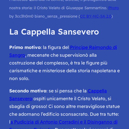
nostra storia: il Cristo Velato di Giuseppe Sammartino.
Photo
by
3cc3h0m0 biano_senza_pressione
(
CC BY-NC-SA 2.0
)
La Cappella Sansevero
Primo motivo
: la figura del
Principe Raimondo di
Sangro
, mecenate che supervisionò alla
costruzione del complesso, è tra le figure più
carismatiche e misteriose della storia napoletana e
non solo.
Secondo motivo
: se si pensa che la
Cappella
Sansevero
ospiti unicamente il Cristo Velato, si
sbaglia di grosso! Ci sono altre meravigliose statue
che adornano l’edificio sconsacrato. Due tra tutte:
l
a Pudicizia di Antonio Corradini e il Disinganno di