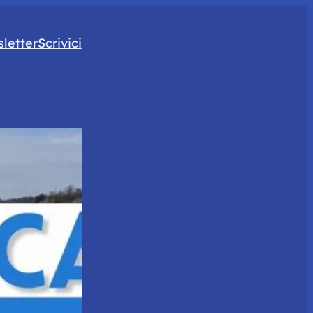
letter
Scrivici