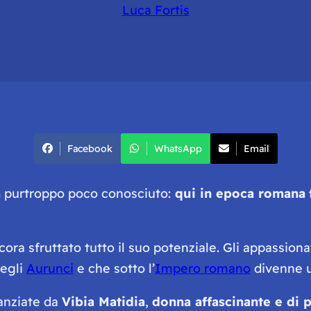
Luca Fortis
Facebook
WhatsApp
Email
a
purtroppo poco conosciuto:
qui in epoca romana
ora sfruttato tutto il suo potenziale. Gli appassiona
degli
Aurunci
e che sotto l’
Impero romano
divenne u
nanziate da
Vibia Matidia
,
donna affascinante e di 