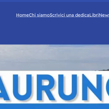
Home
Chi siamo
Scrivici una dedica
Libri
News