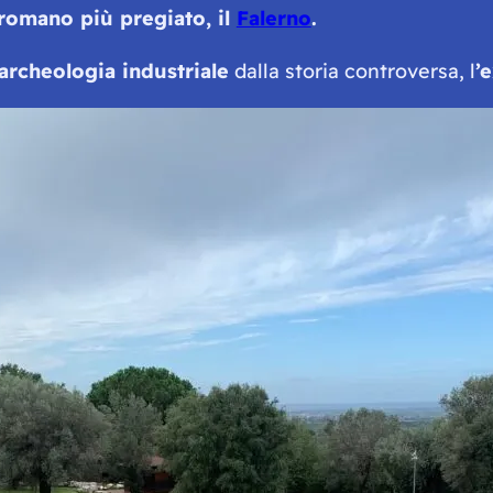
 romano più pregiato, il
Falerno
.
 archeologia industriale
dalla storia controversa, l
’