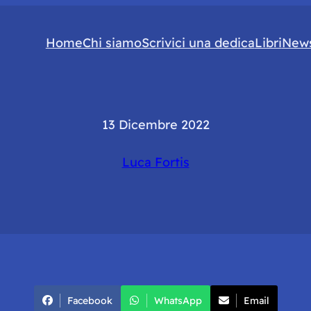
Home
Chi siamo
Scrivici una dedica
Libri
News
13 Dicembre 2022
Luca Fortis
Facebook
WhatsApp
Email