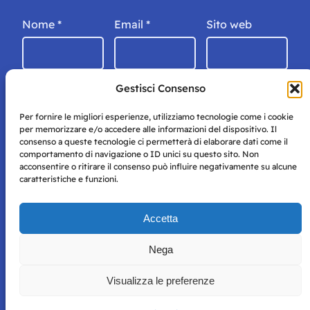
Nome
*
Email
*
Sito web
Gestisci Consenso
Per fornire le migliori esperienze, utilizziamo tecnologie come i cookie
per memorizzare e/o accedere alle informazioni del dispositivo. Il
consenso a queste tecnologie ci permetterà di elaborare dati come il
comportamento di navigazione o ID unici su questo sito. Non
acconsentire o ritirare il consenso può influire negativamente su alcune
caratteristiche e funzioni.
Storie di Napoli è una testata registrata presso il tribunale di
Accetta
Napoli con autorizzazione numero 38 del 25/9/2019.
Tutte le immagini e i contenuti su questo sito sono forniti
Nega
per mero scopo didattico e informativo.
Privacy
Tutti i diritti riservati, ogni tentativo di copia sarà
Policy
Visualizza le preferenze
perseguito secondo i termini di legge. Si nega l’utilizzo delle
informazioni in questo sito web per addestramento AI e
qualsiasi altro tipo di prodotto informatico.