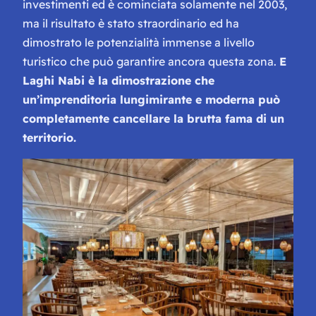
investimenti ed è cominciata solamente nel 2003,
ma il risultato è stato straordinario ed ha
dimostrato le potenzialità immense a livello
turistico che può garantire ancora questa zona.
E
Laghi Nabi è la dimostrazione che
un’imprenditoria lungimirante e moderna può
completamente cancellare la brutta fama di un
territorio.