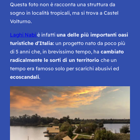
Questa foto non è racconta una struttura da
sogno in località tropicali, ma si trova a Castel
Volturno.
Laghi Nabi
è infatti
una delle più importanti oasi
turistiche d’Italia:
un progetto nato da poco più
di 5 anni che, in brevissimo tempo, ha
cambiato
radicalmente le sorti di un territorio
che un
tempo era famoso solo per scarichi abusivi ed
ecoscandali
.