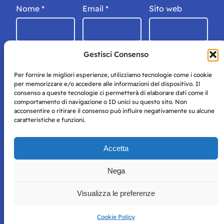
Nome
*
Email
*
Sito web
Gestisci Consenso
Per fornire le migliori esperienze, utilizziamo tecnologie come i cookie
per memorizzare e/o accedere alle informazioni del dispositivo. Il
consenso a queste tecnologie ci permetterà di elaborare dati come il
comportamento di navigazione o ID unici su questo sito. Non
acconsentire o ritirare il consenso può influire negativamente su alcune
caratteristiche e funzioni.
Storie di Napoli è una testata registrata presso il tribunale di
Accetta
Napoli con autorizzazione numero 38 del 25/9/2019.
Tutte le immagini e i contenuti su questo sito sono forniti
Nega
per mero scopo didattico e informativo.
Privacy
Tutti i diritti riservati, ogni tentativo di copia sarà
Policy
Visualizza le preferenze
perseguito secondo i termini di legge. Si nega l’utilizzo delle
informazioni in questo sito web per addestramento AI e
qualsiasi altro tipo di prodotto informatico.
Cookie Policy