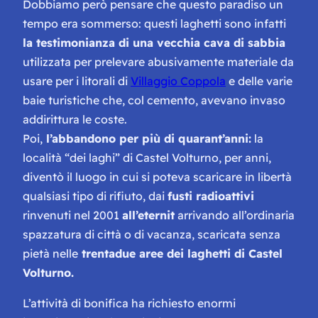
Dobbiamo però pensare che questo paradiso un
tempo era sommerso: questi laghetti sono infatti
la testimonianza di una vecchia cava di sabbia
utilizzata per prelevare abusivamente materiale da
usare per i litorali di
Villaggio Coppola
e delle varie
baie turistiche che, col cemento, avevano invaso
addirittura le coste.
Poi,
l’abbandono per più di quarant’anni:
la
località “dei laghi” di Castel Volturno, per anni,
diventò il luogo in cui si poteva scaricare in libertà
qualsiasi tipo di rifiuto, dai
fusti radioattivi
rinvenuti nel 2001
all’eternit
arrivando all’ordinaria
spazzatura di città o di vacanza, scaricata senza
pietà nelle
trentadue aree dei laghetti di Castel
Volturno.
L’attività di bonifica ha richiesto enormi