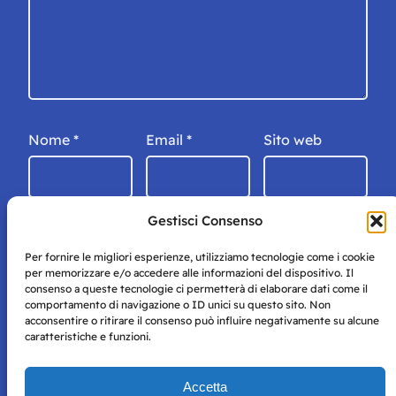
Nome
*
Email
*
Sito web
Gestisci Consenso
Per fornire le migliori esperienze, utilizziamo tecnologie come i cookie
per memorizzare e/o accedere alle informazioni del dispositivo. Il
consenso a queste tecnologie ci permetterà di elaborare dati come il
comportamento di navigazione o ID unici su questo sito. Non
acconsentire o ritirare il consenso può influire negativamente su alcune
caratteristiche e funzioni.
Storie di Napoli è una testata registrata presso il tribunale di
Accetta