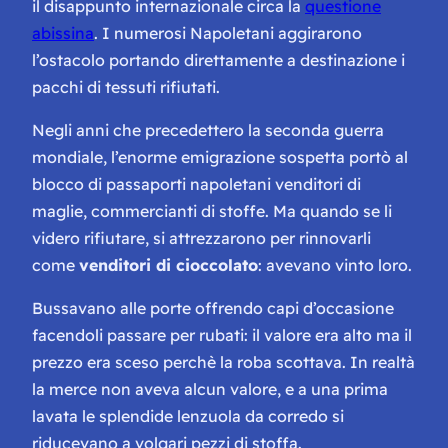
il disappunto internazionale circa la
questione
abissina
. I numerosi Napoletani aggirarono
l’ostacolo portando direttamente a destinazione i
pacchi di tessuti rifiutati.
Negli anni che precedettero la seconda guerra
mondiale, l’enorme emigrazione sospetta portò al
blocco di passaporti napoletani venditori di
maglie, commercianti di stoffe. Ma quando se li
videro rifiutare, si attrezzarono per rinnovarli
come
venditori di cioccolato
: avevano vinto loro.
Bussavano alle porte offrendo capi d’occasione
facendoli passare per rubati: il valore era alto ma il
prezzo era sceso perchè la roba
scottava
. In realtà
la merce non aveva alcun valore, e a una prima
lavata le splendide lenzuola da corredo si
riducevano a volgari pezzi di stoffa.