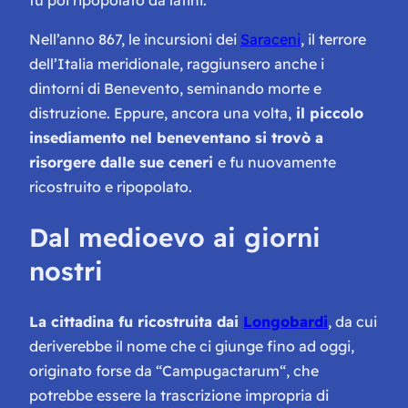
fu poi ripopolato da latini.
Nell’anno 867, le incursioni dei
Saraceni
, il terrore
dell’Italia meridionale, raggiunsero anche i
dintorni di Benevento, seminando morte e
distruzione. Eppure, ancora una volta,
il piccolo
insediamento nel beneventano si trovò a
risorgere dalle sue ceneri
e fu nuovamente
ricostruito e ripopolato.
Dal medioevo ai giorni
nostri
La cittadina fu ricostruita dai
Longobardi
, da cui
deriverebbe il nome che ci giunge fino ad oggi,
originato forse da “
Campugactarum
“, che
potrebbe essere la trascrizione impropria di