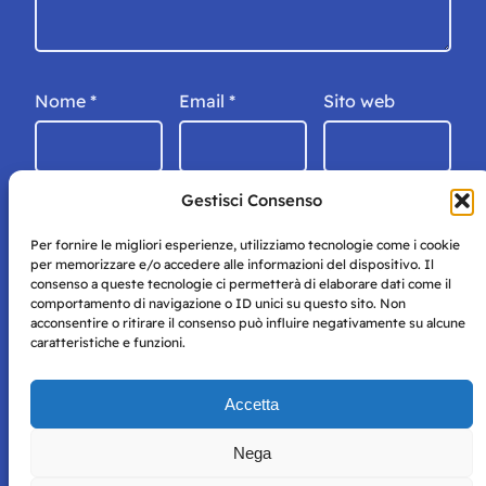
Nome
*
Email
*
Sito web
Gestisci Consenso
Per fornire le migliori esperienze, utilizziamo tecnologie come i cookie
per memorizzare e/o accedere alle informazioni del dispositivo. Il
consenso a queste tecnologie ci permetterà di elaborare dati come il
comportamento di navigazione o ID unici su questo sito. Non
acconsentire o ritirare il consenso può influire negativamente su alcune
caratteristiche e funzioni.
Storie di Napoli è una testata registrata presso il tribunale di
Accetta
Napoli con autorizzazione numero 38 del 25/9/2019.
Tutte le immagini e i contenuti su questo sito sono forniti
Nega
per mero scopo didattico e informativo.
Privacy
Tutti i diritti riservati, ogni tentativo di copia sarà
Policy