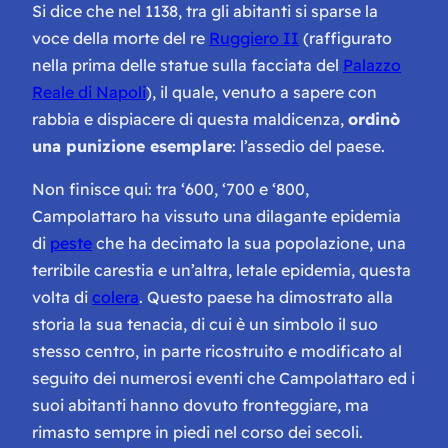
Si dice che nel 1138, tra gli abitanti si sparse la
voce della morte del re
Ruggiero II
(raffigurato
nella prima delle statue sulla facciata del
Palazzo
Reale di Napoli
), il quale, venuto a sapere con
rabbia e dispiacere di questa maldicenza,
ordinò
una punizione esemplare
: l’assedio del paese.
Non finisce qui: tra ‘600, ‘700 e ‘800,
Campolattaro ha vissuto una dilagante epidemia
di
peste
che ha decimato la sua popolazione, una
terribile carestia e un’altra, letale epidemia, questa
volta di
colera
. Questo paese ha dimostrato alla
storia la sua tenacia, di cui è un simbolo il suo
stesso centro, in parte ricostruito e modificato al
seguito dei numerosi eventi che Campolattaro ed i
suoi abitanti hanno dovuto fronteggiare, ma
rimasto sempre in piedi nel corso dei secoli.