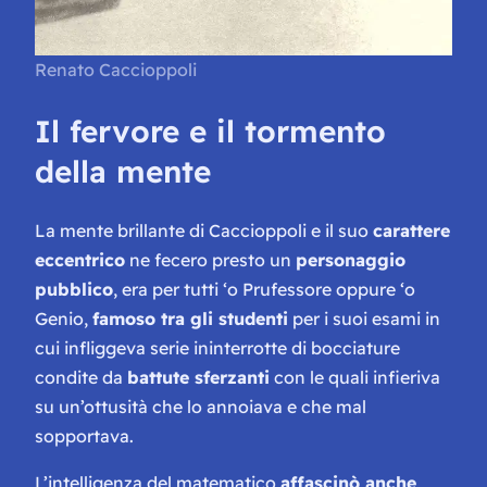
Renato Caccioppoli
Il fervore e il tormento
della mente
La mente brillante di Caccioppoli e il suo
carattere
eccentrico
ne fecero presto un
personaggio
pubblico
, era per tutti
‘o Prufessore
oppure ‘
o
Genio
,
famoso tra gli studenti
per i suoi esami in
cui infliggeva serie ininterrotte di bocciature
condite da
battute sferzanti
con le quali infieriva
su un’ottusità che lo annoiava e che mal
sopportava.
L’intelligenza del matematico
affascinò anche