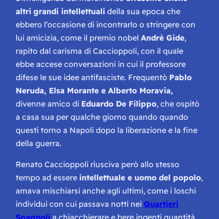
altri
grandi intellettuali
della sua epoca che
ebbero l’occasione di incontrarlo o stringere con
lui amicizia, come il premio nobel
Andrè Gide
,
rapito dal carisma di Caccioppoli, con il quale
ebbe accese conversazioni in cui il professore
difese le sue idee antifasciste. Frequentò
Pablo
Neruda, Elsa Morante e Alberto Moravia,
divenne amico di
Eduardo De Filippo
, che ospitò
a casa sua per qualche giorno quando quando
questi torno a Napoli dopo la liberazione e la fine
della guerra.
Renato Caccioppoli riusciva però allo stesso
tempo ad essere
intellettuale e uomo del popolo
,
amava mischiarsi anche agli ultimi, come i loschi
individui con cui passava notti nei
Quartieri
Spagnoli
a chiacchierare e bere ingenti quantità