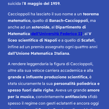
suicida l’
8 maggio del 1959
.
Caccioppoli ha lasciato il suo nome a un
teorema
matematico
, quello di
Banach-Caccioppoli
, ma
anche ad un
asteroide
, al
Dipartimento di
Matematica
dell’Università Federico II
, al
V
liceo scientifico di Napoli
e a quello di
Scafati
,
infine ad un premio assegnato ogni quattro anni
dall’Unione Matematica Italiana
.
A rendere leggendaria la figura di Caccioppoli,
oltre alla sua veloce carriera accademica e alla
grande e influente produzione scientifica
, è
stata sicuramente la sua
personalità poliedrica e
spesso fuori dalle righe
. Aveva un grande
amore
per la musica
, convintamente
antifascista
sfidò
spesso il regime con gesti eclatanti e ancora oggi