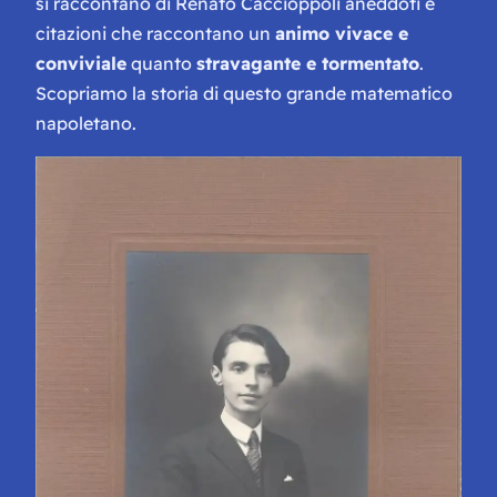
si raccontano di Renato Caccioppoli aneddoti e
citazioni che raccontano un
animo vivace e
conviviale
quanto
stravagante e tormentato
.
Scopriamo la storia di questo grande matematico
napoletano.