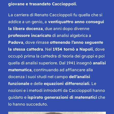
giovane e trasandato Caccioppoli
.
La carriera di Renato Caccioppoli fu quella che si
addice a un genio, a
ventiquattro anno conseguì
la libera docenza
, due anni dopo divenne
professore incaricato
di analisi algebrica a
Padova
, dove rimase
ottenendo l’anno seguente
la stessa cattedra
. Nel
1934 tornò a Napoli
, dove
occupò prima la cattedra di teoria dei gruppi e poi
quella di analisi superiore. Dal 1941 insegnò
analisi
matematica
, continuando ad affiancare alla
docenza i suoi studi nel campo
dell’analisi
funzionale
e delle
equazioni differenziali
. Le
nozioni e i metodi introdotti da Caccioppoli hanno
guidato e
ispirato generazioni di matematici
che
lo hanno succeduto.