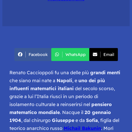
Facebook
WhatsApp
Email
Renato Caccioppoli fu una delle più
grandi menti
che siano mai nate a
Napoli
, e
uno dei più
influenti matematici italiani
del secolo scorso,
grazie a lui l’Italia riuscì in un periodo di
isolamento culturale a reinserirsi nel
pensiero
matematico mondiale
. Nacque il
20 gennaio
1904
, dal chirurgo
Giuseppe
e da
Sofia
, figlia del
teorico anarchico russo
Michail Bakunin
. Morì