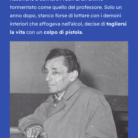
tormentato come quello del professore. Solo un
anno dopo, stanco forse di lottare con i demoni
interiori che affogava nell’alcol, decise di
togliersi
la vita
con un
colpo di pistola
.